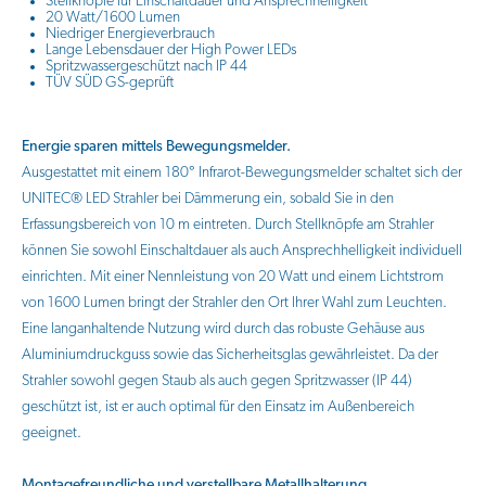
Stellknöpfe für Einschaltdauer und Ansprechhelligkeit
20 Watt/1600 Lumen
Niedriger Energieverbrauch
Lange Lebensdauer der High Power LEDs
Spritzwassergeschützt nach IP 44
TÜV SÜD GS-geprüft
Energie sparen mittels Bewegungsmelder.
Ausgestattet mit einem 180° Infrarot-Bewegungsmelder schaltet sich der
UNITEC® LED Strahler bei Dämmerung ein, sobald Sie in den
Erfassungsbereich von 10 m eintreten. Durch Stellknöpfe am Strahler
können Sie sowohl Einschaltdauer als auch Ansprechhelligkeit individuell
einrichten. Mit einer Nennleistung von 20 Watt und einem Lichtstrom
von 1600 Lumen bringt der Strahler den Ort Ihrer Wahl zum Leuchten.
Eine langanhaltende Nutzung wird durch das robuste Gehäuse aus
Aluminiumdruckguss sowie das Sicherheitsglas gewährleistet. Da der
Strahler sowohl gegen Staub als auch gegen Spritzwasser (IP 44)
geschützt ist, ist er auch optimal für den Einsatz im Außenbereich
geeignet.
Montagefreundliche und verstellbare Metallhalterung.