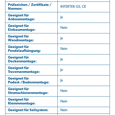
Prüfzeichen / Zertifikate /
INTERTEK GS, CE
Normen:
Geeignet für
Ja
Anbaumontage:
Geeignet für
Nein
Einbaumontage:
Geeignet für
Ja
Wandmontage:
Geeignet für
Nein
Pendelaufhängung:
Geeignet für
Ja
Deckenmontage:
Geeignet für
Ja
Traversenmontage:
Geeignet für
Ja
Podest-/Bodenmontage:
Geeignet für
Nein
Stromschienenmontage:
Geeignet für
Nein
Klemmmontage:
Geeignet für Seilsystem:
Nein