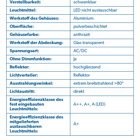
Verstellbarkeit:
schwenkbar
Leuchtmittel:
LED nicht austauschbar
Werkstoff des Gehäuses:
Aluminium
Oberfläche:
pulverbeschichtet
Gehäusefarbe:
anthrazit
Werkstoff der Abdeckung:
Glas transparent
Spannungsart:
AC/DC
Ohne Dimmfunktion:
Ja
Reflektor:
hochglänzend
Lichtverteiler:
Reflektor
Ausstrahlungswinkel:
extrem breitstrahlend >80°
Lichtaustritt:
direkt
Energieeffizienzklasse des
fest eingebauten
A++, A+, A (LED)
Leuchtmittels:
Energieeffizienzklasse des
mitgelieferten
A+
austauschbaren
Leuchtmittels: