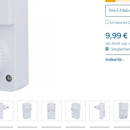
Ich habe die
D
9,99 €
inkl. MwSt.
zzgl.
Vergleiche
Artikel-Nr.: