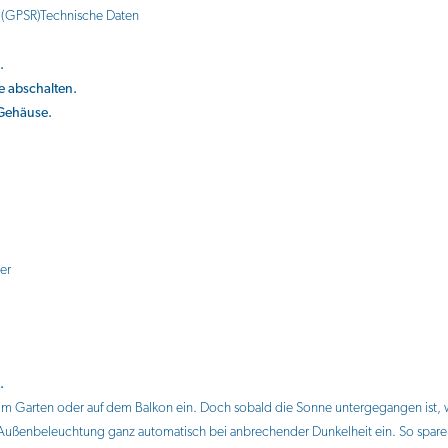
 (GPSR)
Technische Daten
.
e abschalten.
 Gehäuse.
er
.
Garten oder auf dem Balkon ein. Doch sobald die Sonne untergegangen ist, w
Außenbeleuchtung ganz automatisch bei anbrechender Dunkelheit ein. So sparen 