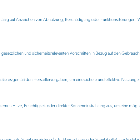
mäßig auf Anzeichen von Abnutzung, Beschädigung oder Funktionsstörungen. V
 gesetzlichen und sicherheitsrelevanten Vorschriften in Bezug auf den Gebrauc
 Sie es gemäß den Herstellervorgaben, um eine sichere und effektive Nutzung z
xtremen Hitze, Feuchtigkeit oder direkter Sonneneinstrahlung aus, um eine mög
 geeignete Schutzausrüstung (z. B. Handschuhe oder Schutzbrille), um Verlet