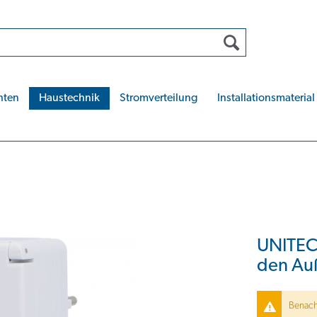
hten
Haustechnik
Stromverteilung
Installationsmaterial
UNITEC
den Au
Benachr