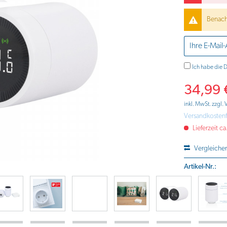
Benachr
Ich habe die
D
34,99 
inkl. MwSt.
zzgl.
Versandkostenf
Lieferzeit c
Vergleiche
Artikel-Nr.: