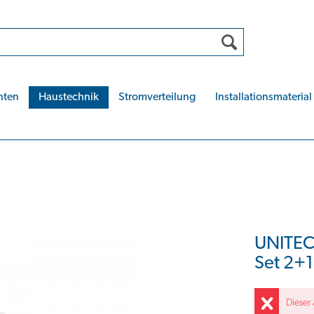
hten
Haustechnik
Stromverteilung
Installationsmaterial
UNITEC
Set 2+1
Dieser 