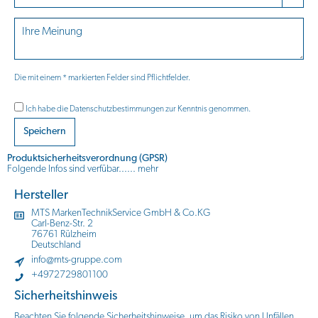
Die mit einem * markierten Felder sind Pflichtfelder.
Ich habe die
Datenschutzbestimmungen
zur Kenntnis genommen.
Speichern
Produktsicherheitsverordnung (GPSR)
Folgende Infos sind verfübar......
mehr
Hersteller
MTS MarkenTechnikService GmbH & Co.KG
Carl-Benz-Str. 2
76761 Rülzheim
Deutschland
info@mts-gruppe.com
+4972729801100
Sicherheitshinweis
Beachten Sie folgende Sicherheitshinweise, um das Risiko von Unfällen