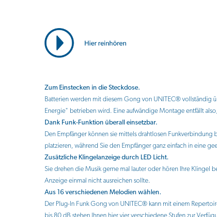
Zum Einstecken in die Steckdose.
Batterien werden mit diesem Gong von UNITEC® vollständig über
Energie" betrieben wird. Eine aufwändige Montage entfällt also, 
Dank Funk-Funktion überall einsetzbar.
Den Empfänger können sie mittels drahtlosen Funkverbindung bi
platzieren, während Sie den Empfänger ganz einfach in eine gee
Zusätzliche Klingelanzeige durch LED Licht.
Sie drehen die Musik gerne mal lauter oder hören Ihre Klingel
Anzeige einmal nicht ausreichen sollte.
Aus 16 verschiedenen Melodien wählen.
Der Plug-In Funk Gong von UNITEC® kann mit einem Repertoire a
bis 80 dB stehen Ihnen hier vier verschiedene Stufen zur Verfüg