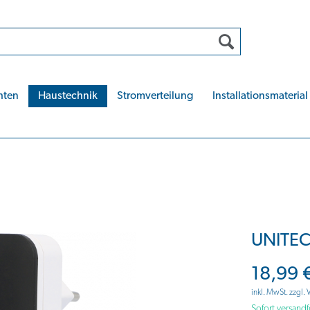
hten
Haustechnik
Stromverteilung
Installationsmaterial
UNITEC
18,99 
inkl. MwSt.
zzgl.
Sofort versandf