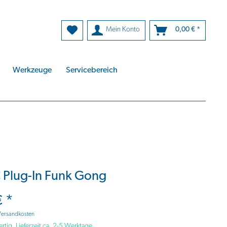
Mein Konto
0,00 € *
Werkzeuge
Servicebereich
 Plug-In Funk Gong
€ *
 Versandkosten
ertig, Lieferzeit ca. 2-5 Werktage