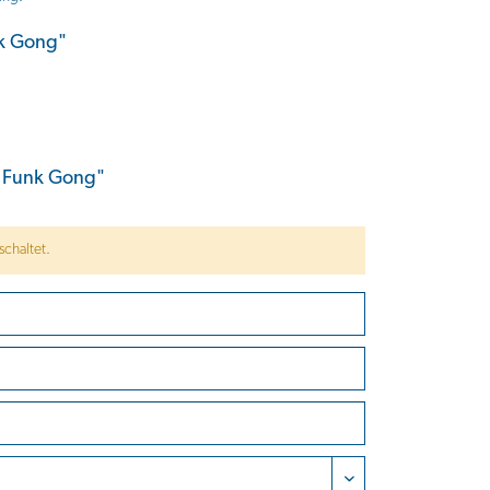
nk Gong"
 Funk Gong"
chaltet.