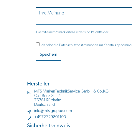
Die mit einem * markierten Felder sind Pflichtfelder.
Ich habe die
Datenschutzbestimmungen
zur Kenntnis genomme
Speichern
Hersteller
MTS MarkenTechnikService GmbH & Co.KG
Carl-Benz-Str. 2
76761 Rülzheim
Deutschland
info@mts-gruppe.com
+4972729801100
Sicherheitshinweis