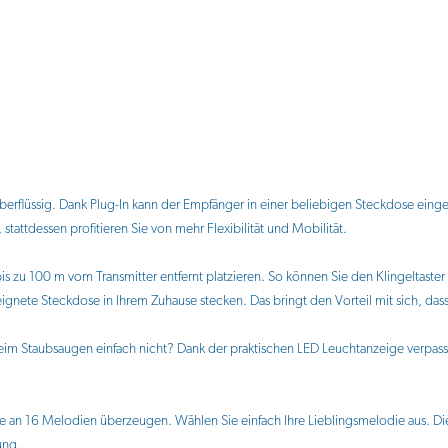
flüssig. Dank Plug-In kann der Empfänger in einer beliebigen Steckdose eingest
stattdessen profitieren Sie von mehr Flexibilität und Mobilität.
s zu 100 m vom Transmitter entfernt platzieren. So können Sie den Klingeltast
ignete Steckdose in Ihrem Zuhause stecken. Das bringt den Vorteil mit sich, da
 beim Staubsaugen einfach nicht? Dank der praktischen LED Leuchtanzeige verpas
n 16 Melodien überzeugen. Wählen Sie einfach Ihre Lieblingsmelodie aus. Die La
ung.